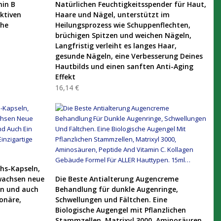
PRODUKT KAUFEN
min B
Natürlichen Feuchtigkeitsspender für Haut,
ktiven
Haare und Nägel, unterstützt im
ohe
Heilungsprozess wie Schuppenflechten,
brüchigen Spitzen und weichen Nägeln,
Langfristig verleiht es langes Haar,
gesunde Nägeln, eine Verbesserung Deines
Hautbilds und einen sanften Anti-Aging
Effekt
16,14 €
hs-Kapseln,
PRODUKT KAUFEN
wachsen neue
Die Beste Antialterung Augencreme
an und auch
Behandlung für dunkle Augenringe,
ionäre,
Schwellungen und Fältchen. Eine
Biologische Augengel mit Pflanzlichen
Stammzellen, Matrixyl 3000, Aminosäuren,