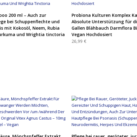
PRODUKT KAUFEN
PRODUKT KAUFEN
oo 200 ml – Auch zur
Probiona Kulturen Komplex Ka
ge bei Schuppenflechte und
Absolute Unterstützung für d
s mit Kokosöl, Neem, Rubia
Gallen Blähbauch Darmflora B
Kurkuma und Wrightia tinctoria
Vegan Hochdosiert
26,99 €
PRODUKT KAUFEN
PRODUKT KAUFEN
säure, Mönchspfeffer Extrakt
Pflege bei rauer, geröteter, ju