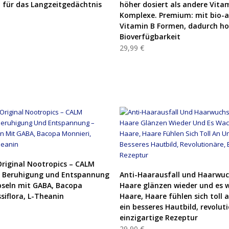
t für das Langzeitgedächtnis
höher dosiert als andere Vita
Komplexe. Premium: mit bio-a
Vitamin B Formen, dadurch h
Bioverfügbarkeit
29,99 €
PRODUKT KAUFEN
riginal Nootropics – CALM
PRODUKT KAUFEN
 Beruhigung und Entspannung
Anti-Haarausfall und Haarwuc
seln mit GABA, Bacopa
Haare glänzen wieder und es 
siflora, L-Theanin
Haare, Haare fühlen sich toll 
ein besseres Hautbild, revolut
einzigartige Rezeptur
29,90 €