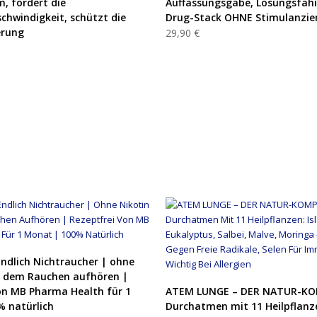
, fördert die
Auffassungsgabe, Lösungsfähi
chwindigkeit, schützt die
Drug-Stack OHNE Stimulanzien
erung
29,90 €
PRODUKT KAUFEN
ndlich Nichtraucher | ohne
t dem Rauchen aufhören |
PRODUKT KAUFEN
on MB Pharma Health für 1
ATEM LUNGE – DER NATUR-KO
 natürlich
Durchatmen mit 11 Heilpflanze