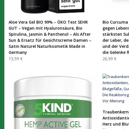
PRODUKT KAUFEN
Aloe Vera Gel BIO 99% – ÖKO Test SEHR
Bio Curcuma 
GUT – Vegan mit Hyaluronsäure, Bio
gegen Lebens
Spirulina, Jasmin & Panthenol – Als After
stärksten Su
Sun & Ersatz für Gesichtscreme Damen –
der Leber, d
Satin Naturel Naturkosmetik Made in
und der Verd
Germany
die Gelenke f
13,59 €
26,99 €
Traubenkerne
Antioxidanti
Herz und Blu