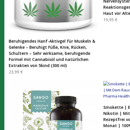
Nervensystem
Reaktionsges
Haut vor Alt
19,95 €
PRODUKT KAUFEN
Beruhigendes Hanf-Aktivgel für Muskeln &
Gelenke – Beruhigt Füße, Knie, Rücken,
Schultern – Sehr wirksame, beruhigende
Formel mit Cannabisöl und natürlichen
Extrakten von 5kind (300 ml)
23,99 €
Smokette | E
Nikotin | Mi
Rezeptfrei v
Monat | 100%