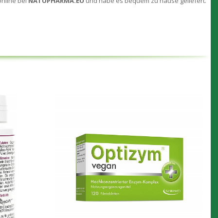
online bei
NATUPHARMA.EU
und habe es bequem zu hause geliefert.