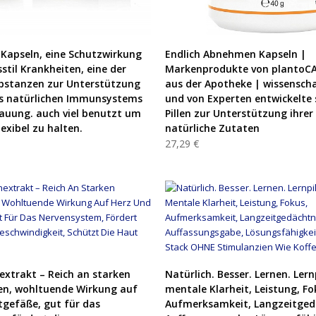
PRODUKT KAUFEN
PRODUKT KAUFEN
Kapseln, eine Schutzwirkung
Endlich Abnehmen Kapseln |
stil Krankheiten, eine der
Markenprodukte von plantoC
bstanzen zur Unterstützung
aus der Apotheke | wissenscha
es natürlichen Immunsystems
und von Experten entwickelte 
auung. auch viel benutzt um
Pillen zur Unterstützung ihrer
lexibel zu halten.
natürliche Zutaten
27,29 €
PRODUKT KAUFEN
PRODUKT KAUFEN
xtrakt – Reich an starken
Natürlich. Besser. Lernen. Lern
en, wohltuende Wirkung auf
mentale Klarheit, Leistung, Fo
tgefäße, gut für das
Aufmerksamkeit, Langzeitged