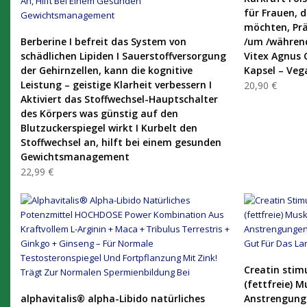
für Frauen, 
möchten, Prä
PRODUKT KAUFEN
Berberine I befreit das System von
/um /während
schädlichen Lipiden I Sauerstoffversorgung
Vitex Agnus 
der Gehirnzellen, kann die kognitive
Kapsel – Veg
Leistung – geistige Klarheit verbessern I
20,90 €
Aktiviert das Stoffwechsel-Hauptschalter
des Körpers was günstig auf den
Blutzuckerspiegel wirkt I Kurbelt den
Stoffwechsel an, hilft bei einem gesunden
Gewichtsmanagement
22,99 €
Creatin stim
(fettfreie) 
PRODUKT KAUFEN
alphavitalis® alpha-Libido natürliches
Anstrengunge