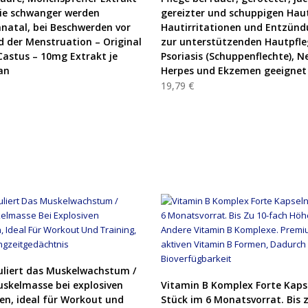
die schwanger werden
gereizter und schuppigen Hau
natal, bei Beschwerden vor
Hautirritationen und Entzünd
 der Menstruation – Original
zur unterstützenden Hautpfle
Castus – 10mg Extrakt je
Psoriasis (Schuppenflechte), N
an
Herpes und Ekzemen geeignet
19,79 €
PRODUKT KAUFEN
uliert das Muskelwachstum /
PRODUKT KAUFEN
Muskelmasse bei explosiven
Vitamin B Komplex Forte Kaps
n, ideal für Workout und
Stück im 6 Monatsvorrat. Bis 