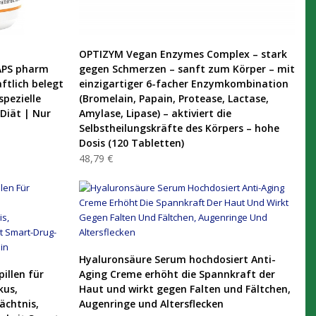
PRODUKT KAUFEN
OPTIZYM Vegan Enzymes Complex – stark
APS pharm
gegen Schmerzen – sanft zum Körper – mit
ftlich belegt
einzigartiger 6-facher Enzymkombination
spezielle
(Bromelain, Papain, Protease, Lactase,
 Diät | Nur
Amylase, Lipase) – aktiviert die
Selbstheilungskräfte des Körpers – hohe
Dosis (120 Tabletten)
48,79 €
PRODUKT KAUFEN
Hyaluronsäure Serum hochdosiert Anti-
pillen für
Aging Creme erhöht die Spannkraft der
kus,
Haut und wirkt gegen Falten und Fältchen,
ächtnis,
Augenringe und Altersflecken