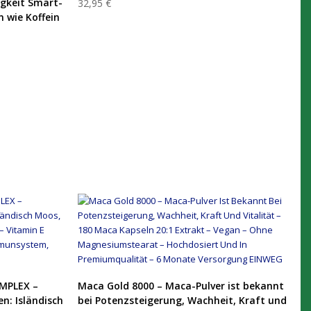
gkeit Smart-
32,95 €
 wie Koffein
PRODUKT KAUFEN
MPLEX –
Maca Gold 8000 – Maca-Pulver ist bekannt
n: Isländisch
bei Potenzsteigerung, Wachheit, Kraft und