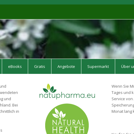
eBooks
Gratis
Angebote
Supermarkt
Über u
 und
Wenn Sie Mi
erwendeten
Tages und k
ng und
Service von 
hland. Bei
Speicherung 
nittlich in
Monat lang k
is