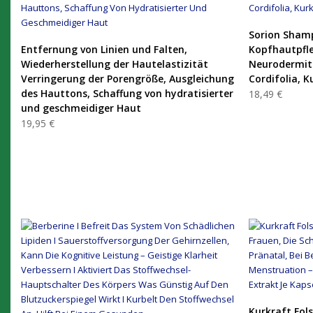
Sorion Shamp
PRODUKT KAUFEN
Entfernung von Linien und Falten,
Kopfhautpfle
Wiederherstellung der Hautelastizität
Neurodermiti
Verringerung der Porengröße, Ausgleichung
Cordifolia, 
des Hauttons, Schaffung von hydratisierter
18,49 €
und geschmeidiger Haut
19,95 €
Kurkraft Fol