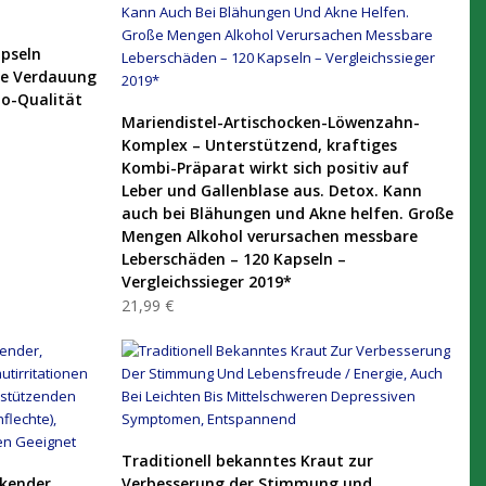
pseln
ie Verdauung
io-Qualität
PRODUKT KAUFEN
Mariendistel-Artischocken-Löwenzahn-
Komplex – Unterstützend, kraftiges
Kombi-Präparat wirkt sich positiv auf
Leber und Gallenblase aus. Detox. Kann
auch bei Blähungen und Akne helfen. Große
Mengen Alkohol verursachen messbare
Leberschäden – 120 Kapseln –
Vergleichssieger 2019*
21,99 €
PRODUKT KAUFEN
Traditionell bekanntes Kraut zur
ckender,
Verbesserung der Stimmung und