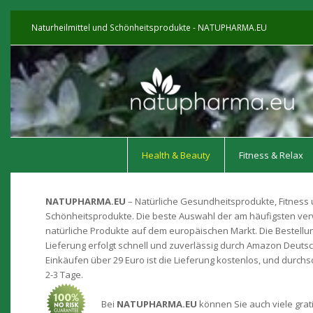
Naturheilmittel und Schönheitsprodukte - NATUPHARMA.EU
Health & Beauty
Fitness & Relax
NATUPHARMA.EU
– Natürliche Gesundheitsprodukte, Fitness
Schönheitsprodukte. Die beste Auswahl der am häufigsten v
natürliche Produkte auf dem europäischen Markt. Die Bestellu
Lieferung erfolgt schnell und zuverlässig durch Amazon Deutsc
Einkäufen über 29 Euro ist die Lieferung kostenlos, und durchsch
2-3 Tage.
Bei
NATUPHARMA.EU
können Sie auch viele grat