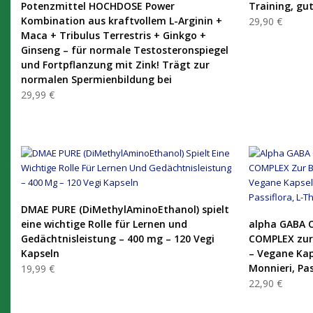
Potenzmittel HOCHDOSE Power
Training, gu
Kombination aus kraftvollem L-Arginin +
29,90 €
Maca + Tribulus Terrestris + Ginkgo +
Ginseng – für normale Testosteronspiegel
und Fortpflanzung mit Zink! Trägt zur
normalen Spermienbildung bei
29,99 €
PRODUKT KAUFEN
DMAE PURE (DiMethylAminoEthanol) spielt
eine wichtige Rolle für Lernen und
alpha GABA O
Gedächtnisleistung – 400 mg – 120 Vegi
COMPLEX zur
Kapseln
– Vegane Kap
Monnieri, Pas
19,99 €
22,90 €