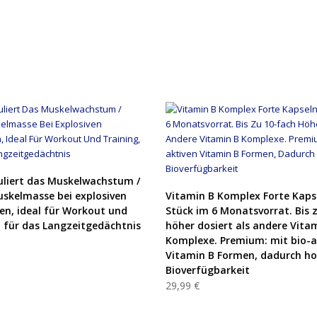
PRODUKT KAUFEN
uliert das Muskelwachstum /
PRODUKT KAUFEN
Muskelmasse bei explosiven
Vitamin B Komplex Forte Kaps
n, ideal für Workout und
Stück im 6 Monatsvorrat. Bis 
t für das Langzeitgedächtnis
höher dosiert als andere Vita
Komplexe. Premium: mit bio-a
Vitamin B Formen, dadurch h
Bioverfügbarkeit
29,99 €