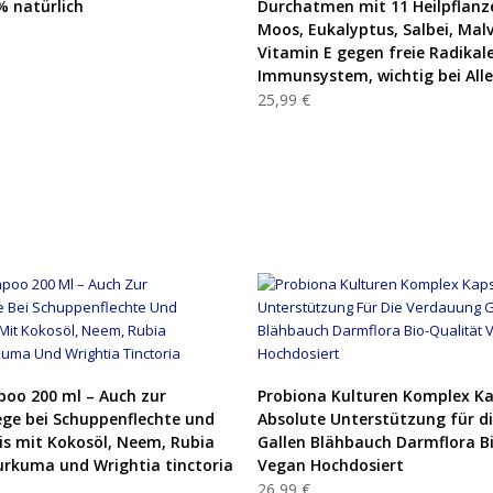
 natürlich
Durchatmen mit 11 Heilpflanze
Moos, Eukalyptus, Salbei, Mal
Vitamin E gegen freie Radikale
Immunsystem, wichtig bei Alle
25,99 €
PRODUKT KAUFEN
PRODUKT KAUFEN
oo 200 ml – Auch zur
Probiona Kulturen Komplex Ka
ge bei Schuppenflechte und
Absolute Unterstützung für d
s mit Kokosöl, Neem, Rubia
Gallen Blähbauch Darmflora B
Kurkuma und Wrightia tinctoria
Vegan Hochdosiert
26,99 €