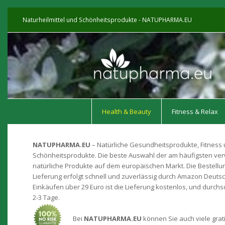
Naturheilmittel und Schönheitsprodukte - NATUPHARMA.EU
Health & Beauty
Fitness & Relax
NATUPHARMA.EU
– Natürliche Gesundheitsprodukte, Fitness
Schönheitsprodukte. Die beste Auswahl der am häufigsten v
natürliche Produkte auf dem europäischen Markt. Die Bestellu
Lieferung erfolgt schnell und zuverlässig durch Amazon Deutsc
Einkäufen über 29 Euro ist die Lieferung kostenlos, und durchsch
2-3 Tage.
Bei
NATUPHARMA.EU
können Sie auch viele grat