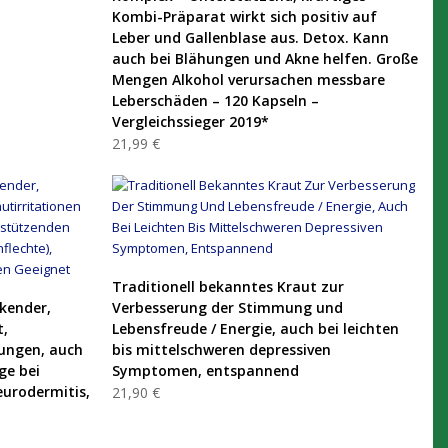
Kombi-Präparat wirkt sich positiv auf
Leber und Gallenblase aus. Detox. Kann
auch bei Blähungen und Akne helfen. Große
Mengen Alkohol verursachen messbare
Leberschäden – 120 Kapseln –
Vergleichssieger 2019*
21,99 €
PRODUKT KAUFEN
Traditionell bekanntes Kraut zur
ckender,
Verbesserung der Stimmung und
t,
Lebensfreude / Energie, auch bei leichten
ungen, auch
bis mittelschweren depressiven
ge bei
Symptomen, entspannend
eurodermitis,
21,90 €