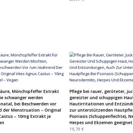
PRODUKT KAUFEN
PRODUKT KAUFEN
säure, Mönchspfeffer Extrakt
Pflege bei rauer, geröteter, ju
die schwanger werden
gereizter und schuppigen Hau
natal, bei Beschwerden vor
Hautirritationen und Entzünd
 der Menstruation – Original
zur unterstützenden Hautpfle
Castus – 10mg Extrakt je
Psoriasis (Schuppenflechte), N
an
Herpes und Ekzemen geeignet
19,79 €