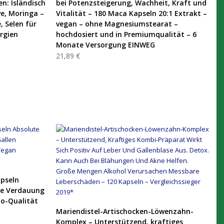
n: Isländisch
bei Potenzsteigerung, Wachheit, Kraft und
ve, Moringa –
Vitalität – 180 Maca Kapseln 20:1 Extrakt –
, Selen für
vegan – ohne Magnesiumstearat –
rgien
hochdosiert und in Premiumqualität – 6
Monate Versorgung EINWEG
21,89 €
pseln
ie Verdauung
io-Qualität
PRODUKT KAUFEN
Mariendistel-Artischocken-Löwenzahn-
Komplex – Unterstützend, kraftiges