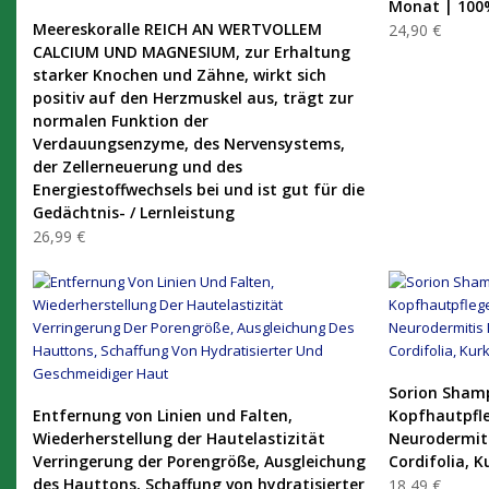
Monat | 100%
PRODUKT KAUFEN
Meereskoralle REICH AN WERTVOLLEM
24,90 €
CALCIUM UND MAGNESIUM, zur Erhaltung
starker Knochen und Zähne, wirkt sich
positiv auf den Herzmuskel aus, trägt zur
normalen Funktion der
Verdauungsenzyme, des Nervensystems,
der Zellerneuerung und des
Energiestoffwechsels bei und ist gut für die
Gedächtnis- / Lernleistung
26,99 €
Sorion Shamp
PRODUKT KAUFEN
Entfernung von Linien und Falten,
Kopfhautpfle
Wiederherstellung der Hautelastizität
Neurodermiti
Verringerung der Porengröße, Ausgleichung
Cordifolia, 
des Hauttons, Schaffung von hydratisierter
18,49 €