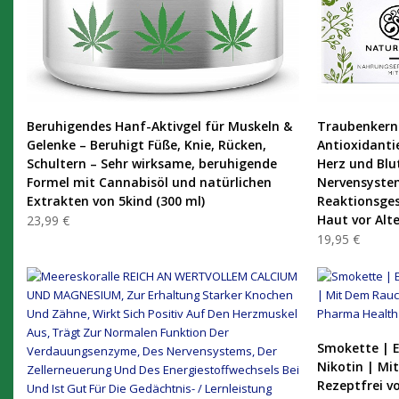
PRODUKT KAUFEN
Beruhigendes Hanf-Aktivgel für Muskeln &
Traubenkerne
Gelenke – Beruhigt Füße, Knie, Rücken,
Antioxidanti
Schultern – Sehr wirksame, beruhigende
Herz und Blu
Formel mit Cannabisöl und natürlichen
Nervensystem
Extrakten von 5kind (300 ml)
Reaktionsges
Haut vor Alt
23,99 €
19,95 €
Smokette | E
Nikotin | Mi
Rezeptfrei v