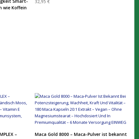
gkeit Smart-
32,95 €
 wie Koffein
PRODUKT KAUFEN
MPLEX –
Maca Gold 8000 – Maca-Pulver ist bekannt