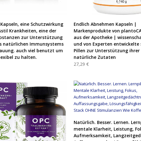
PRODUKT KAUFEN
PRODUKT KAUFEN
Kapseln, eine Schutzwirkung
Endlich Abnehmen Kapseln |
stil Krankheiten, eine der
Markenprodukte von plantoC
bstanzen zur Unterstützung
aus der Apotheke | wissenscha
es natürlichen Immunsystems
und von Experten entwickelte 
auung. auch viel benutzt um
Pillen zur Unterstützung ihrer
lexibel zu halten.
natürliche Zutaten
27,29 €
PRODUKT KAUFEN
Natürlich. Besser. Lernen. Lern
mentale Klarheit, Leistung, Fo
Aufmerksamkeit, Langzeitged