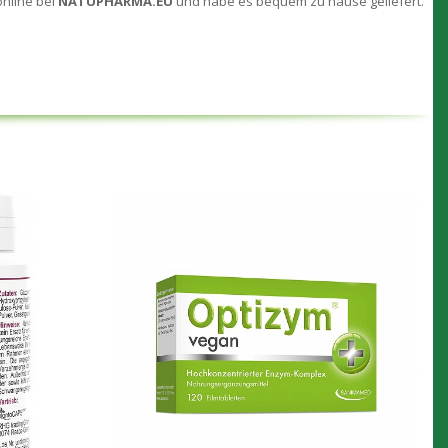
online bei
NATUPHARMA.EU
und habe es bequem zu hause geliefert.