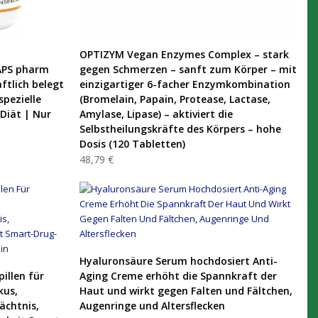
PRODUKT KAUFEN
OPTIZYM Vegan Enzymes Complex – stark
APS pharm
gegen Schmerzen – sanft zum Körper – mit
ftlich belegt
einzigartiger 6-facher Enzymkombination
spezielle
(Bromelain, Papain, Protease, Lactase,
 Diät | Nur
Amylase, Lipase) – aktiviert die
Selbstheilungskräfte des Körpers – hohe
Dosis (120 Tabletten)
48,79 €
PRODUKT KAUFEN
Hyaluronsäure Serum hochdosiert Anti-
pillen für
Aging Creme erhöht die Spannkraft der
kus,
Haut und wirkt gegen Falten und Fältchen,
ächtnis,
Augenringe und Altersflecken