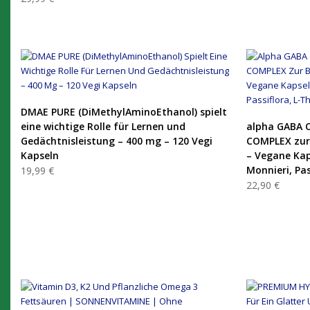
PRODUKT KAUFEN
DMAE PURE (DiMethylAminoEthanol) spielt
eine wichtige Rolle für Lernen und
alpha GABA O
Gedächtnisleistung – 400 mg – 120 Vegi
COMPLEX zur
Kapseln
– Vegane Kap
Monnieri, Pas
19,99 €
22,90 €