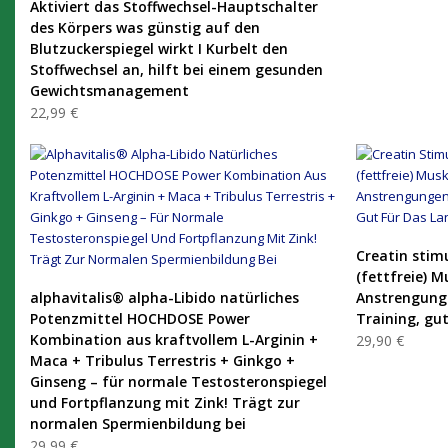
Aktiviert das Stoffwechsel-Hauptschalter
des Körpers was günstig auf den
Blutzuckerspiegel wirkt I Kurbelt den
Stoffwechsel an, hilft bei einem gesunden
Gewichtsmanagement
22,99 €
Creatin stim
(fettfreie) 
PRODUKT KAUFEN
alphavitalis® alpha-Libido natürliches
Anstrengunge
Potenzmittel HOCHDOSE Power
Training, gu
Kombination aus kraftvollem L-Arginin +
29,90 €
Maca + Tribulus Terrestris + Ginkgo +
Ginseng – für normale Testosteronspiegel
und Fortpflanzung mit Zink! Trägt zur
normalen Spermienbildung bei
29,99 €