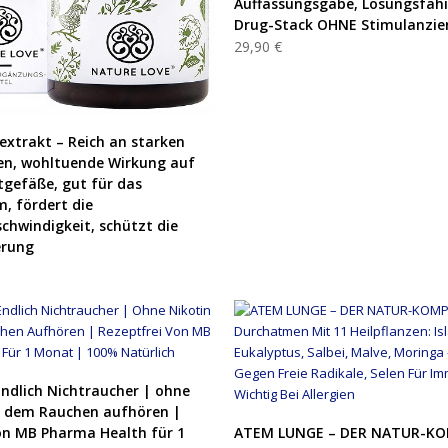
Auffassungsgabe, Lösungsfähi
Drug-Stack OHNE Stimulanzien
29,90 €
PRODUKT KAUFEN
xtrakt – Reich an starken
en, wohltuende Wirkung auf
tgefäße, gut für das
, fördert die
chwindigkeit, schützt die
erung
PRODUKT KAUFEN
ndlich Nichtraucher | ohne
t dem Rauchen aufhören |
PRODUKT KAUFEN
on MB Pharma Health für 1
ATEM LUNGE – DER NATUR-KO