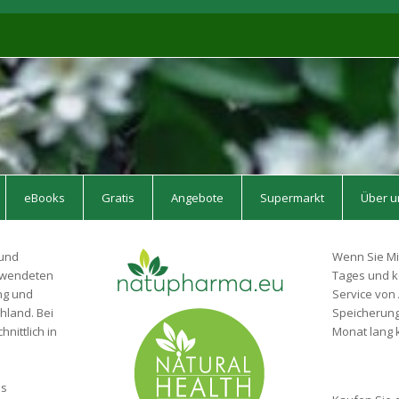
eBooks
Gratis
Angebote
Supermarkt
Über u
 und
Wenn Sie Mi
erwendeten
Tages und k
ng und
Service von 
hland. Bei
Speicherung 
nittlich in
Monat lang k
is