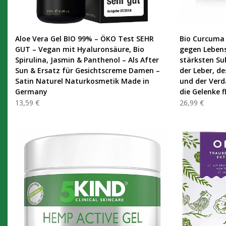
PRODUKT KAUFEN
Aloe Vera Gel BIO 99% – ÖKO Test SEHR
Bio Curcuma 
GUT – Vegan mit Hyaluronsäure, Bio
gegen Lebens
Spirulina, Jasmin & Panthenol – Als After
stärksten Su
Sun & Ersatz für Gesichtscreme Damen –
der Leber, d
Satin Naturel Naturkosmetik Made in
und der Verd
Germany
die Gelenke f
13,59 €
26,99 €