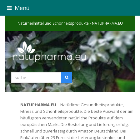
Menü
Naturheilmittel und Schönheitsprodukte - NATUPHARMA.EU
suche
Suche
NATUPHARMA.EU
– Natürliche Gesundheitsprodukte,
Fitness und Schönheitsprodukte. Die beste Auswahl der am
häufigsten verwendeten natürliche Produkte auf dem
europäischen Markt. Die Bestellung und Lieferung erfolgt
schnell und zuverlässig durch Amazon Deutschland. Bei
Einkäufen über 29 Euro ist die Lieferung kostenlos, und