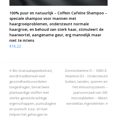
100% puur en natuurlijk – Coffein Cafeïne Shampoo –
speciale shampoo voor mannen met
haargroeiproblemen, ondersteunt normale
haargroei, en behoud van sterk haar, stimuleert de
haarwortel, aangename geur, erg mannelijk maar
niet te intens
€
16,22
vorheriger
Bio Granaatappelextract,
Zonnevitamine D – 1000 I.E.
Nächster
wordt traditioneel veel
Beitrag:
Vitamine D3 – Ondersteunt
Beitrag:
gezondheidsvoordelen
botten, tanden, spieren en
toegedragen, bevat twee
het immuunsysteem –
plantaardige stoffen met
jaarvoorraad van 365
sterke geneeskrachtige
microtabletten – Alleen
eigenschappen, punicalagine
eersteklas ingrediënten
en punisch zuur, en kan
helpen het geheugen te