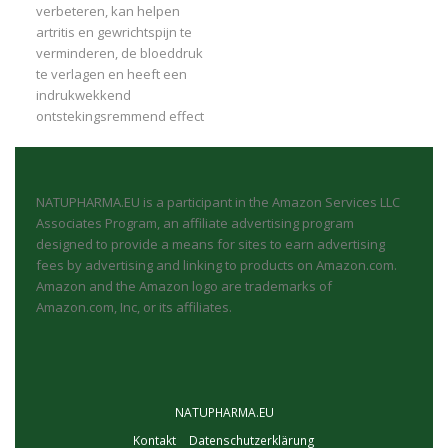
verbeteren, kan helpen
artritis en gewrichtspijn te
verminderen, de bloeddruk
te verlagen en heeft een
indrukwekkend
ontstekingsremmend effect
NATUPHARMA.EU is a participant in the Amazon Services LLC
Associates Program, an affiliate advertising program
designed to provide a means for sites to earn advertising
fees by advertising and linking to products on Amazon.com.
Amazon and the Amazon logo are trademarks of
Amazon.com, Inc, or its affiliates.
NATUPHARMA.EU
Kontakt
Datenschutzerklärung