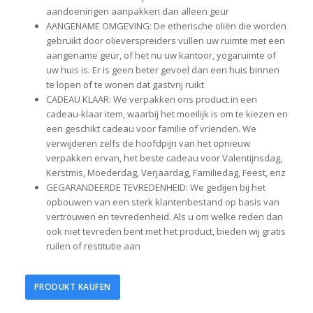
aandoeningen aanpakken dan alleen geur
AANGENAME OMGEVING: De etherische oliën die worden
gebruikt door olieverspreiders vullen uw ruimte met een
aangename geur, of het nu uw kantoor, yogaruimte of
uw huis is. Er is geen beter gevoel dan een huis binnen
te lopen of te wonen dat gastvrij ruikt
CADEAU KLAAR: We verpakken ons product in een
cadeau-klaar item, waarbij het moeilijk is om te kiezen en
een geschikt cadeau voor familie of vrienden. We
verwijderen zelfs de hoofdpijn van het opnieuw
verpakken ervan, het beste cadeau voor Valentijnsdag,
Kerstmis, Moederdag, Verjaardag, Familiedag, Feest, enz
GEGARANDEERDE TEVREDENHEID: We gedijen bij het
opbouwen van een sterk klantenbestand op basis van
vertrouwen en tevredenheid. Als u om welke reden dan
ook niet tevreden bent met het product, bieden wij gratis
ruilen of restitutie aan
PRODUKT KAUFEN