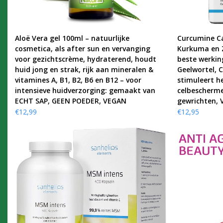
KOOP PRODUCT
Aloë Vera gel 100ml – natuurlijke
Curcumine C
cosmetica, als after sun en vervanging
Kurkuma en Z
voor gezichtscrème, hydraterend, houdt
beste werkin
huid jong en strak, rijk aan mineralen &
Geelwortel, 
vitamines A, B1, B2, B6 en B12 – voor
stimuleert 
intensieve huidverzorging: gemaakt van
celbescherme
ECHT SAP, GEEN POEDER, VEGAN
gewrichten, 
€
12,99
€
12,95