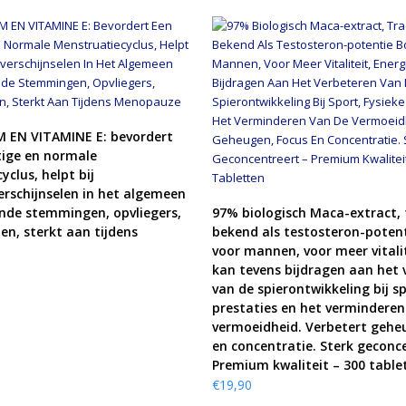
KOOP PRODUCT
 EN VITAMINE E: bevordert
ige en normale
clus, helpt bij
rschijnselen in het algemeen
KOOP PRODUCT
ende stemmingen, opvliegers,
97% biologisch Maca-extract, 
en, sterkt aan tijdens
bekend als testosteron-poten
voor mannen, voor meer vitalit
kan tevens bijdragen aan het 
van de spierontwikkeling bij sp
prestaties en het verminderen
vermoeidheid. Verbetert gehe
en concentratie. Sterk geconc
Premium kwaliteit – 300 table
€
19,90