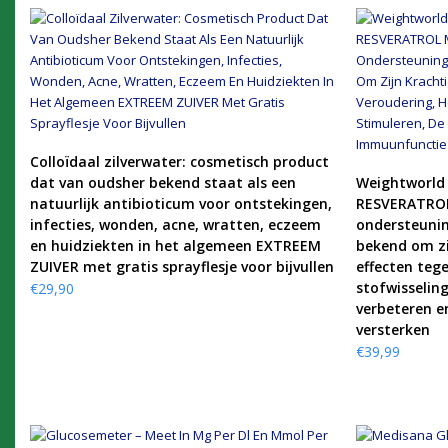
KOOP PRODUCT
Colloïdaal zilverwater: cosmetisch product
dat van oudsher bekend staat als een
Weightworld
natuurlijk antibioticum voor ontstekingen,
RESVERATROL
infecties, wonden, acne, wratten, eczeem
ondersteunin
en huidziekten in het algemeen EXTREEM
bekend om zi
ZUIVER met gratis sprayflesje voor bijvullen
effecten teg
stofwisseling
€
29,90
verbeteren 
versterken
€
39,99