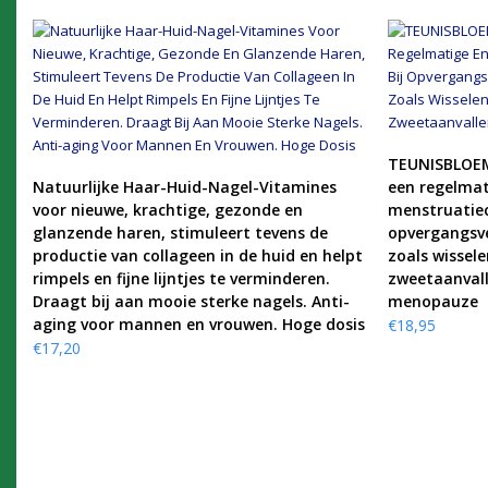
TEUNISBLOEM
KOOP PRODUCT
Natuurlijke Haar-Huid-Nagel-Vitamines
een regelmat
voor nieuwe, krachtige, gezonde en
menstruatiecy
glanzende haren, stimuleert tevens de
opvergangsve
productie van collageen in de huid en helpt
zoals wissel
rimpels en fijne lijntjes te verminderen.
zweetaanvall
Draagt bij aan mooie sterke nagels. Anti-
menopauze
aging voor mannen en vrouwen. Hoge dosis
€
18,95
€
17,20