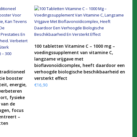
KOOP PRODUCT
100 tabletten Vitamine C – 1000 mg –
voedingssupplement van vitamine C,
langzame vrijgave met
bioflavonoïdicomplex, heeft daardoor een
traditioneel
verhoogde biologische beschikbaarheid en
tie booster
versterkt effect
eit, energie,
€
16,90
verbeteren
ort, fysieke
 van de
ugen, focus
entreert –
tten