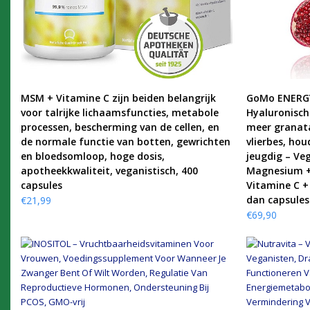
KOOP PRODUCT
MSM + Vitamine C zijn beiden belangrijk
GoMo ENERGY®
voor talrijke lichaamsfuncties, metabole
Hyaluronisch
processen, bescherming van de cellen, en
meer granat
de normale functie van botten, gewrichten
vlierbes, houd
en bloedsomloop, hoge dosis,
jeugdig – Ve
apotheekkwaliteit, veganistisch, 400
Magnesium +
capsules
Vitamine C +
dan capsules
€
21,99
€
69,90