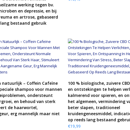
eilzame werking tegen bv.
icroben en depressie, en bij
, reuma en artrose, gebaseerd
 lang bestaand gebruik
KOOP PRODUCT
KOOP PRODUCT
 natuurlijk – Coffein Cafeïne
100 % biologische, zuivere CBD
peciale shampoo voor mannen
en ontstekingen te helpen verl
eiproblemen, ondersteunt
kalmerend voor spieren, en on
groei, en behoud van sterk
het algemeen, vermindering va
eert de haarwortel,
beter slapen, traditioneel
ur, erg mannelijk maar niet
kruidengeneesmiddel, indicat
op reeds lang bestaand gebrui
€
19,99