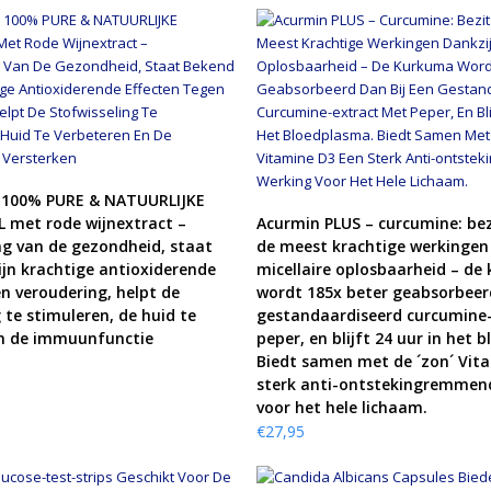
KOOP PRODUCT
 100% PURE & NATUURLIJKE
KOOP PRODUCT
 met rode wijnextract –
Acurmin PLUS – curcumine: bez
g van de gezondheid, staat
de meest krachtige werkingen
jn krachtige antioxiderende
micellaire oplosbaarheid – de
en veroudering, helpt de
wordt 185x beter geabsorbeerd
 te stimuleren, de huid te
gestandaardiseerd curcumine
en de immuunfunctie
peper, en blijft 24 uur in het 
Biedt samen met de ´zon´ Vit
sterk anti-ontstekingremmen
voor het hele lichaam.
€
27,95