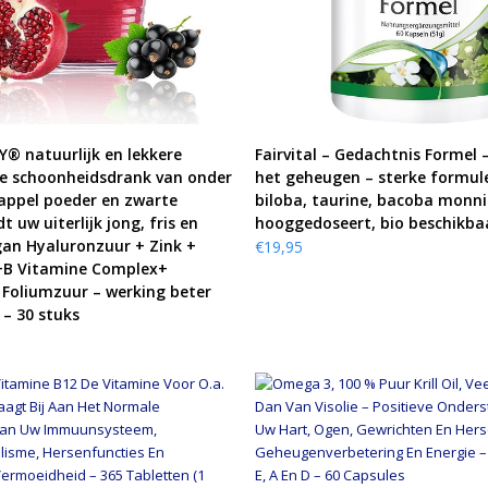
KOOP PRODUCT
KOOP PRODUCT
 natuurlijk en lekkere
Fairvital – Gedachtnis Formel 
e schoonheidsdrank van onder
het geheugen – sterke formul
appel poeder en zwarte
biloba, taurine, bacoba monnie
t uw uiterlijk jong, fris en
hooggedoseert, bio beschikba
gan Hyaluronzuur + Zink +
€
19,95
B Vitamine Complex+
 Foliumzuur – werking beter
 – 30 stuks