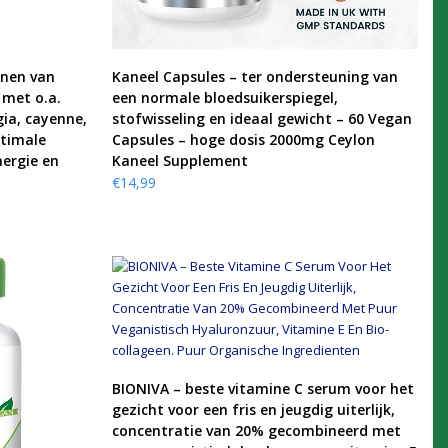
KOOP PRODUCT
onen van
Kaneel Capsules – ter ondersteuning van
 met o.a.
een normale bloedsuikerspiegel,
gia, cayenne,
stofwisseling en ideaal gewicht – 60 Vegan
ptimale
Capsules – hoge dosis 2000mg Ceylon
ergie en
Kaneel Supplement
€
14,99
KOOP PRODUCT
BIONIVA – beste vitamine C serum voor het
gezicht voor een fris en jeugdig uiterlijk,
concentratie van 20% gecombineerd met