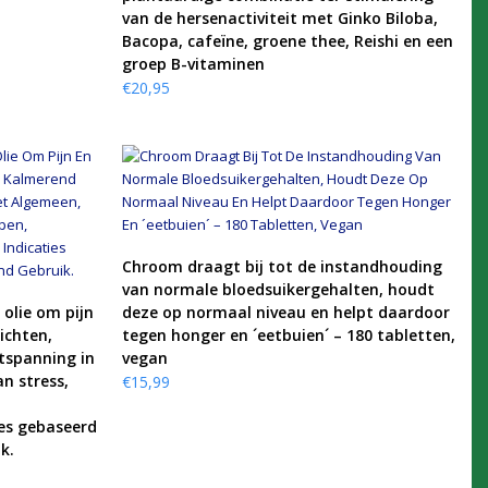
van de hersenactiviteit met Ginko Biloba,
Bacopa, cafeïne, groene thee, Reishi en een
groep B-vitaminen
€
20,95
KOOP PRODUCT
Chroom draagt bij tot de instandhouding
van normale bloedsuikergehalten, houdt
 olie om pijn
deze op normaal niveau en helpt daardoor
ichten,
tegen honger en ´eetbuien´ – 180 tabletten,
tspanning in
vegan
n stress,
€
15,99
ies gebaseerd
k.