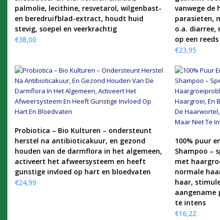
palmolie, lecithine, resvetarol, wilgenbast-
vanwege de h
en beredruifblad-extract, houdt huid
parasieten, m
stevig, soepel en veerkrachtig
o.a. diarree
op een reeds
€
38,00
€
23,95
KOOP PRODUCT
Probiotica – Bio Kulturen – ondersteunt
herstel na antibioticakuur, en gezond
100% puur en
houden van de darmflora in het algemeen,
Shampoo – s
activeert het afweersysteem en heeft
met haargro
gunstige invloed op hart en bloedvaten
normale haar
haar, stimul
€
24,99
aangename ge
te intens
€
16,22