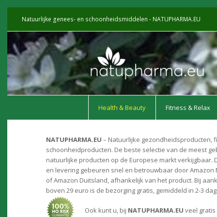
Natuurlijke genees- en schoonheidsmiddelen - NATUPHARMA.EU
Health & Beauty
Fitness & Relax
NATUPHARMA.EU
– Natuurlijke gezondheidsproducten, f
schoonheidproducten. De beste selectie van de meest ge
natuurlijke producten op de Europese markt verkijgbaar. D
en levering gebeuren snel en betrouwbaar door Amazon
of Amazon Duitsland, afhankelijk van het product. Bij aa
boven 29 euro is de bezorging gratis, gemiddeld in 2-3 dag
Ook kunt u, bij
NATUPHARMA.EU
veel gratis