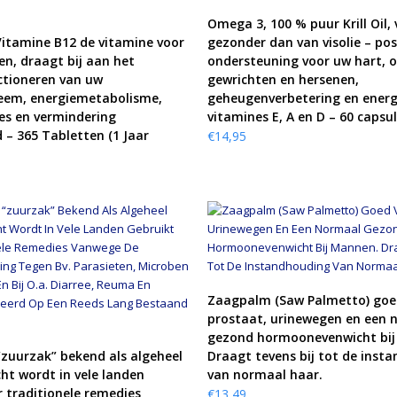
KOOP PRODUCT
Omega 3, 100 % puur Krill Oil, 
KOOP PRODUCT
Vitamine B12 de vitamine voor
gezonder dan van visolie – pos
en, draagt bij aan het
ondersteuning voor uw hart, 
ctioneren van uw
gewrichten en hersenen,
em, energiemetabolisme,
geheugenverbetering en energ
es en vermindering
vitamines E, A en D – 60 capsu
 – 365 Tabletten (1 Jaar
€
14,95
KOOP PRODUCT
Zaagpalm (Saw Palmetto) goe
prostaat, urinewegen en een 
gezond hormoonevenwicht bi
KOOP PRODUCT
 “zuurzak” bekend als algeheel
Draagt tevens bij tot de inst
ht wordt in vele landen
van normaal haar.
r traditionele remedies
€
13,49