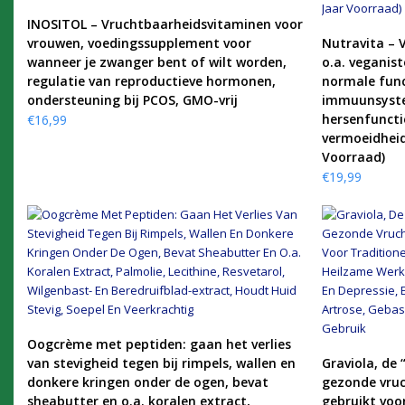
KOOP PRODUCT
INOSITOL – Vruchtbaarheidsvitaminen voor
vrouwen, voedingssupplement voor
Nutravita – 
wanneer je zwanger bent of wilt worden,
o.a. veganist
regulatie van reproductieve hormonen,
normale fun
ondersteuning bij PCOS, GMO-vrij
immuunsyste
hersenfuncti
€
16,99
vermoeidheid
Voorraad)
€
19,99
KOOP PRODUCT
Oogcrème met peptiden: gaan het verlies
van stevigheid tegen bij rimpels, wallen en
Graviola, de
donkere kringen onder de ogen, bevat
gezonde vruc
sheabutter en o.a. koralen extract,
gebruikt voo