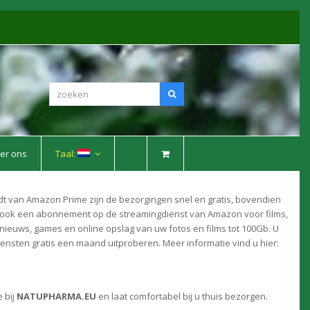
zoeken
Zoeken
er ons
Taal:
rdt van Amazon Prime zijn de bezorgingen snel en gratis, bovendien
 ook een abonnement op de streamingdienst van Amazon voor films,
nieuws, games en online opslag van uw fotos en films tot 100Gb. U
ensten gratis een maand uitproberen. Meer informatie vind u hier:
e bij
NATUPHARMA.EU
en laat comfortabel bij u thuis bezorgen.