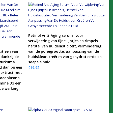
KOOP PRODUCT
Retinol Anti-Aging serum- voor
verwijdering van fijne lijntjes en rimpels,
herstel van huidelasticiteit, vermindering
it een van
van de poriegrootte, aanpassing van de
 dankzij de
huidskleur, creëren van gehydrateerde en
 kurkuma
soepele huid
 dan bij een
€
19,95
-extract met
bloedplasma.
amine D3 een
de werking