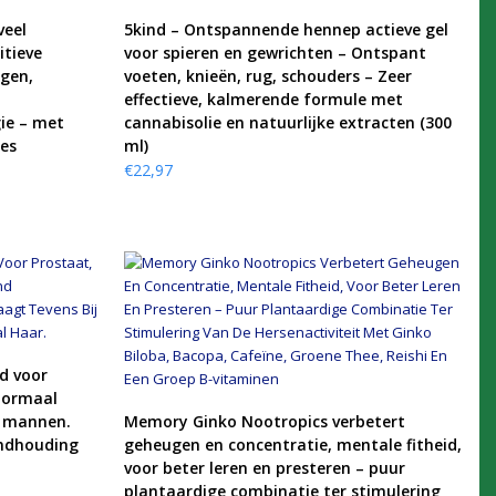
KOOP PRODUCT
veel
5kind – Ontspannende hennep actieve gel
itieve
voor spieren en gewrichten – Ontspant
ogen,
voeten, knieën, rug, schouders – Zeer
effectieve, kalmerende formule met
ie – met
cannabisolie en natuurlijke extracten (300
les
ml)
€
22,97
d voor
normaal
KOOP PRODUCT
j mannen.
Memory Ginko Nootropics verbetert
andhouding
geheugen en concentratie, mentale fitheid,
voor beter leren en presteren – puur
plantaardige combinatie ter stimulering