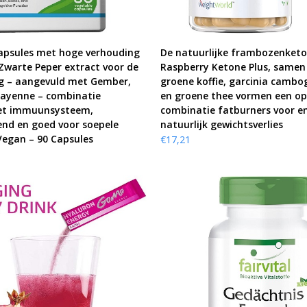
KOOP PRODUCT
KOOP PRODUCT
apsules met hoge verhouding
De natuurlijke frambozenket
warte Peper extract voor de
Raspberry Ketone Plus, samen
g – aangevuld met Gember,
groene koffie, garcinia cambo
Cayenne – combinatie
en groene thee vormen een o
het immuunsysteem,
combinatie fatburners voor en
nd en goed voor soepele
natuurlijk gewichtsverlies
Vegan – 90 Capsules
€
17,21