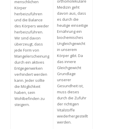
orthomolekulare
menschlichen
Medizin geht
Körper
davon aus, dass
herbeizuführen
es durch die
und die Balance
heutige einseitige
des Körpers wieder
Ernährung ein
herbeizuführen.
biochemisches
Wir sind davon
Ungleichgewicht
überzeugt, dass
in unserem
jede Form von
Körper gibt. Da
Mangelerscheinung
das innere
durch ein aktives
Gleichgewicht
Entgegenwirken
Grundlage
verhindert werden
unserer
kann. Jeder sollte
Gesundheit ist,
die Möglichkeit
muss dieses
haben, sein
durch die Zufuhr
Wohlbefinden zu
der richtigen
steigern.
Vitalstoffe
wiederhergestellt
werden.