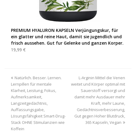
PREMIUM HYALURON KAPSELN Verjüngungskur, für
ein glatter und reine Haut, damit sie jugendlich und
frisch aussehen. Gut fur Gelenke und ganzen Korper.
19,99 €
vorheriger
Natürlich. Besser. Lernen.
L-Arginin Mittel die Venen
Nächster
Lernpillen für mentale
Beitrag:
weitet und Körper optimal mit
Beitrag:
Klarheit, Leistung, Fokus,
Sauerstoff versorgt und
Aufmerksamkeit,
damit mehr Ausdauer mehr
Langzeitgedächtnis,
Kraft, mehr Laune,
Auffassungsgabe,
Gedächtnisverbesserung,
Lösungsfähigkeit Smart-Drug-
Gut gegen Hoher Blutdruck,
Stack OHNE Stimulanzien wie
365 Kapseln, Vegan
Koffein