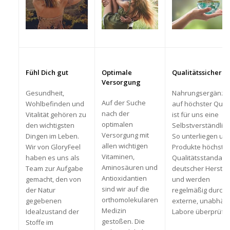
Fühl Dich gut
Optimale
Qualitätssicheru
Versorgung
Gesundheit,
Nahrungsergänzu
Auf der Suche
Wohlbefinden und
auf höchster Quali
nach der
Vitalität gehören zu
ist für uns eine
optimalen
den wichtigsten
Selbstverständlich
Versorgung mit
Dingen im Leben.
So unterliegen un
allen wichtigen
Wir von GloryFeel
Produkte höchste
Vitaminen,
haben es uns als
Qualitätsstandard
Aminosäuren und
Team zur Aufgabe
deutscher Herstel
Antioxidantien
gemacht, den von
und werden
sind wir auf die
der Natur
regelmäßig durch
orthomolekularen
gegebenen
externe, unabhän
Medizin
Idealzustand der
Labore überprüft.
gestoßen. Die
Stoffe im