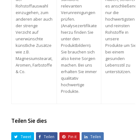
Rohstoffauswahl
relevanten
es anschließend
einzugehen, zum
Verunreinigungen
nur die
anderen aber auch
prüfen.
hochwertigsten
der strenge
(Analysezertifikate
und reinsten
Verzicht auf
hierzu finden Sie
Rohstoffe in
unerwünschte
unter den
unsere
künstliche Zusätze
Produktbildern).
Produkte um Sie
wie z.B.
Sie brauchen sich
bei einem
Magnesiumstearat,
also keine Sorgen
gesunden
Aromen, Farbstoffe
machen. Bei uns
Lebensstil zu
& Co.
erhalten Sie immer
unterstützen.
qualitativ
hochwertige
Produkte.
Teilen Sie dies
Tweet
Teilen
Pin it
Teilen