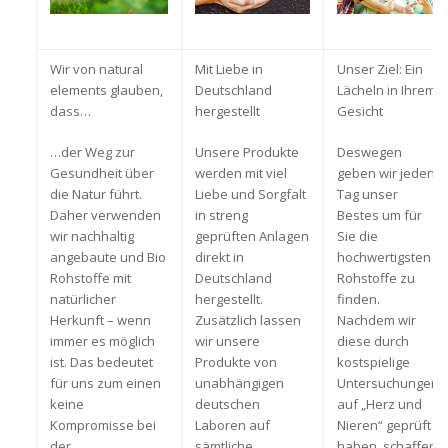
Wir von natural
Mit Liebe in
Unser Ziel: Ein
elements glauben,
Deutschland
Lächeln in Ihrem
dass…
hergestellt
Gesicht
…der Weg zur
Unsere Produkte
Deswegen
Gesundheit über
werden mit viel
geben wir jeden
die Natur führt.
Liebe und Sorgfalt
Tag unser
Daher verwenden
in streng
Bestes um für
wir nachhaltig
geprüften Anlagen
Sie die
angebaute und Bio
direkt in
hochwertigsten
Rohstoffe mit
Deutschland
Rohstoffe zu
natürlicher
hergestellt.
finden.
Herkunft – wenn
Zusätzlich lassen
Nachdem wir
immer es möglich
wir unsere
diese durch
ist. Das bedeutet
Produkte von
kostspielige
für uns zum einen
unabhängigen
Untersuchungen
keine
deutschen
auf „Herz und
Kompromisse bei
Laboren auf
Nieren“ geprüft
der
sämtliche
haben, schaffen