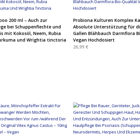
PRODUKT KAUFEN
PRODUKT KAUFEN
oo 200 ml – Auch zur
Probiona Kulturen Komplex Ka
ge bei Schuppenflechte und
Absolute Unterstützung für d
s mit Kokosöl, Neem, Rubia
Gallen Blähbauch Darmflora B
Kurkuma und Wrightia tinctoria
Vegan Hochdosiert
26,99 €