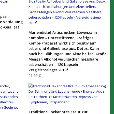
pseln
ie Verdauung
io-Qualität
PRODUKT KAUFEN
Mariendistel-Artischocken-Löwenzahn-
Komplex – Unterstützend, kraftiges
Kombi-Präparat wirkt sich positiv auf
Leber und Gallenblase aus. Detox. Kann
auch bei Blähungen und Akne helfen. Große
Mengen Alkohol verursachen messbare
Leberschäden – 120 Kapseln –
Vergleichssieger 2019*
21,99 €
PRODUKT KAUFEN
Traditionell bekanntes Kraut zur