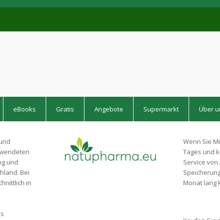
eBooks
Gratis
Angebote
Supermarkt
Über u
 und
Wenn Sie Mi
erwendeten
Tages und k
ng und
Service von 
hland. Bei
Speicherung 
nittlich in
Monat lang k
is