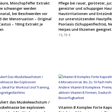
PRODUKT KAUFEN
PRODUKT KAUFEN
säure, Mönchspfeffer Extrakt
Pflege bei rauer, geröteter, ju
die schwanger werden
gereizter und schuppigen Hau
natal, bei Beschwerden vor
Hautirritationen und Entzünd
 der Menstruation – Original
zur unterstützenden Hautpfle
Castus – 10mg Extrakt je
Psoriasis (Schuppenflechte), N
an
Herpes und Ekzemen geeignet
19,79 €
PRODUKT KAUFEN
uliert das Muskelwachstum /
PRODUKT KAUFEN
Muskelmasse bei explosiven
Vitamin B Komplex Forte Kaps