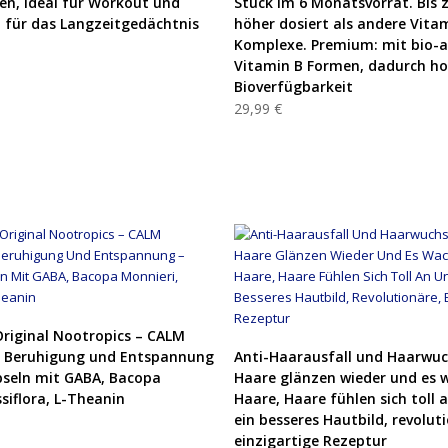
n, ideal für Workout und
Stück im 6 Monatsvorrat. Bis 
t für das Langzeitgedächtnis
höher dosiert als andere Vita
Komplexe. Premium: mit bio-a
Vitamin B Formen, dadurch h
Bioverfügbarkeit
29,99 €
PRODUKT KAUFEN
riginal Nootropics – CALM
PRODUKT KAUFEN
 Beruhigung und Entspannung
Anti-Haarausfall und Haarwuc
seln mit GABA, Bacopa
Haare glänzen wieder und es 
siflora, L-Theanin
Haare, Haare fühlen sich toll 
ein besseres Hautbild, revolut
einzigartige Rezeptur