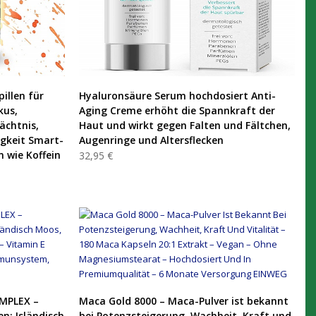
PRODUKT KAUFEN
pillen für
Hyaluronsäure Serum hochdosiert Anti-
kus,
Aging Creme erhöht die Spannkraft der
ächtnis,
Haut und wirkt gegen Falten und Fältchen,
gkeit Smart-
Augenringe und Altersflecken
 wie Koffein
32,95 €
PRODUKT KAUFEN
MPLEX –
Maca Gold 8000 – Maca-Pulver ist bekannt
n: Isländisch
bei Potenzsteigerung, Wachheit, Kraft und