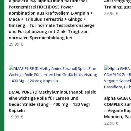
alphavitalis® alpha-Libido natürliches
Anstrengunge
Potenzmittel HOCHDOSE Power
Training, gu
Kombination aus kraftvollem L-Arginin +
29,90 €
Maca + Tribulus Terrestris + Ginkgo +
Ginseng – für normale Testosteronspiegel
und Fortpflanzung mit Zink! Trägt zur
normalen Spermienbildung bei
29,99 €
PRODUKT KAUFEN
DMAE PURE (DiMethylAminoEthanol) spielt
eine wichtige Rolle für Lernen und
alpha GABA O
Gedächtnisleistung – 400 mg – 120 Vegi
COMPLEX zur
Kapseln
– Vegane Kap
Monnieri, Pas
19,99 €
22,90 €