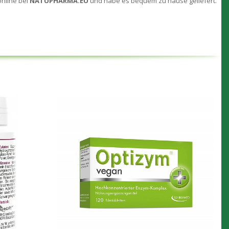
online bei
NATUPHARMA.EU
und habe es bequem zu hause geliefert.