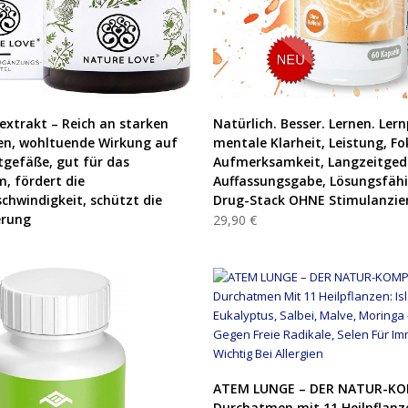
PRODUKT KAUFEN
PRODUKT KAUFEN
xtrakt – Reich an starken
Natürlich. Besser. Lernen. Lern
en, wohltuende Wirkung auf
mentale Klarheit, Leistung, Fo
tgefäße, gut für das
Aufmerksamkeit, Langzeitged
, fördert die
Auffassungsgabe, Lösungsfähi
chwindigkeit, schützt die
Drug-Stack OHNE Stimulanzien
erung
29,90 €
PRODUKT KAUFEN
ATEM LUNGE – DER NATUR-KO
Durchatmen mit 11 Heilpflanze