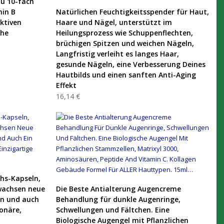
zu 10-fach
PRODUKT KAUFEN
min B
Natürlichen Feuchtigkeitsspender für Haut,
ktiven
Haare und Nägel, unterstützt im
ohe
Heilungsprozess wie Schuppenflechten,
brüchigen Spitzen und weichen Nägeln,
Langfristig verleiht es langes Haar,
gesunde Nägeln, eine Verbesserung Deines
Hautbilds und einen sanften Anti-Aging
Effekt
16,14 €
hs-Kapseln,
PRODUKT KAUFEN
wachsen neue
Die Beste Antialterung Augencreme
an und auch
Behandlung für dunkle Augenringe,
ionäre,
Schwellungen und Fältchen. Eine
Biologische Augengel mit Pflanzlichen