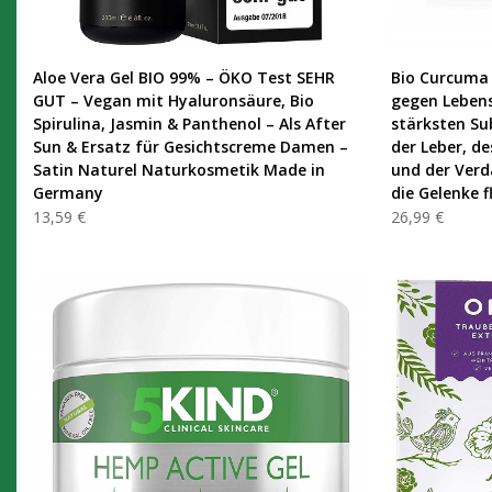
PRODUKT KAUFEN
Aloe Vera Gel BIO 99% – ÖKO Test SEHR
Bio Curcuma 
GUT – Vegan mit Hyaluronsäure, Bio
gegen Lebens
Spirulina, Jasmin & Panthenol – Als After
stärksten Su
Sun & Ersatz für Gesichtscreme Damen –
der Leber, d
Satin Naturel Naturkosmetik Made in
und der Verd
Germany
die Gelenke f
13,59 €
26,99 €