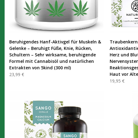
PRODUKT KAUFEN
Beruhigendes Hanf-Aktivgel für Muskeln &
Traubenkerne
Gelenke – Beruhigt Füße, Knie, Rücken,
Antioxidanti
Schultern – Sehr wirksame, beruhigende
Herz und Blu
Formel mit Cannabisöl und natürlichen
Nervensystem
Extrakten von 5kind (300 ml)
Reaktionsges
Haut vor Alt
23,99 €
19,95 €