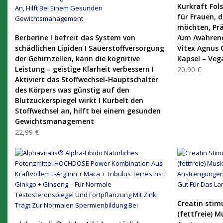
Kurkraft Fol
für Frauen, 
möchten, Prä
PRODUKT KAUFEN
Berberine I befreit das System von
/um /während
schädlichen Lipiden I Sauerstoffversorgung
Vitex Agnus 
der Gehirnzellen, kann die kognitive
Kapsel – Veg
Leistung – geistige Klarheit verbessern I
20,90 €
Aktiviert das Stoffwechsel-Hauptschalter
des Körpers was günstig auf den
Blutzuckerspiegel wirkt I Kurbelt den
Stoffwechsel an, hilft bei einem gesunden
Gewichtsmanagement
22,99 €
Creatin stim
(fettfreie) 
PRODUKT KAUFEN