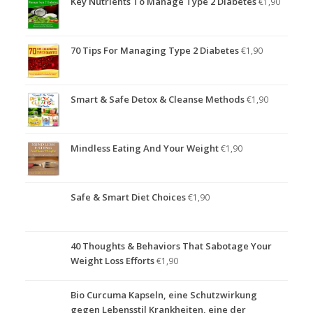
Key Nutrients To Manage Type 2 Diabetes
€
1,90
70 Tips For Managing Type 2 Diabetes
€
1,90
Smart & Safe Detox & Cleanse Methods
€
1,90
Mindless Eating And Your Weight
€
1,90
Safe & Smart Diet Choices
€
1,90
40 Thoughts & Behaviors That Sabotage Your
Weight Loss Efforts
€
1,90
Bio Curcuma Kapseln, eine Schutzwirkung
gegen Lebensstil Krankheiten, eine der